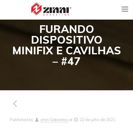
FURANDO
DISPOSITIVO
MINIFIX E CAVILHAS
– #47
Published by
zinni Gabaritos
at
22 de julho de 2021